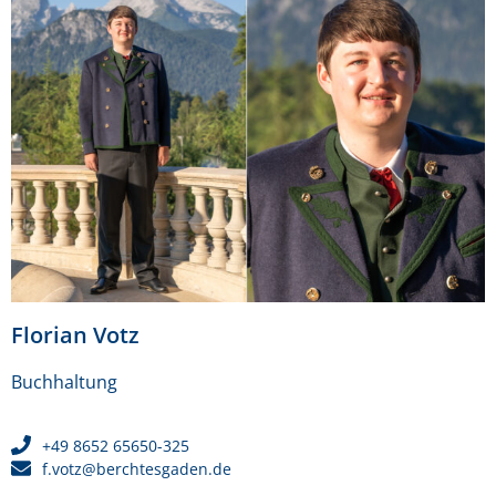
Florian Votz
Buchhaltung
+49 8652 65650-325
f.votz@berchtesgaden.de