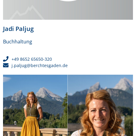
Jadi Paljug
Buchhaltung
+49 8652 65650-320
j.paljug@berchtesgaden.de