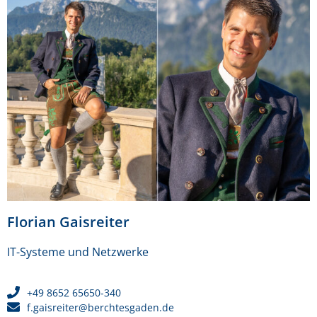
Florian Gaisreiter
IT-Systeme und Netzwerke
+49 8652 65650-340
f.gaisreiter@berchtesgaden.de