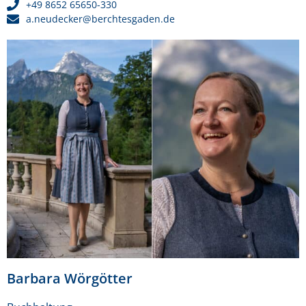
+49 8652 65650-330
a.neudecker@berchtesgaden.de
Barbara Wörgötter