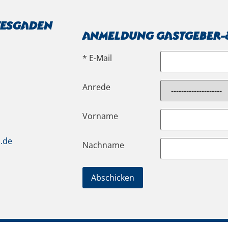
tesgaden
Anmeldung Gastgeber-&
* E-Mail
Anrede
Vorname
.de
Nachname